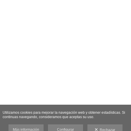
Utilizamos cookies para mejorar la navegación web y obtener estadísticas. Si
continuas navegando, consideramos que aceptas su uso.
Más información
Configurar
Rechazar