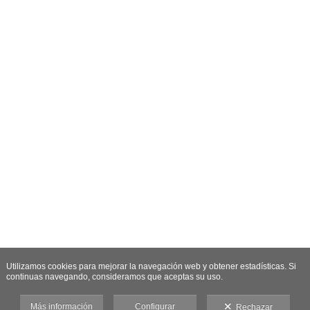
Utilizamos cookies para mejorar la navegación web y obtener estadísticas. Si
continuas navegando, consideramos que aceptas su uso.
Más información
Configurar
Rechazar