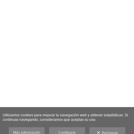
Utilizamos cookies para mejorar la navegación web y obtener estadísticas. Si
continuas navegando, consideramos que aceptas su uso.
Más información
Configurar
Rechazar