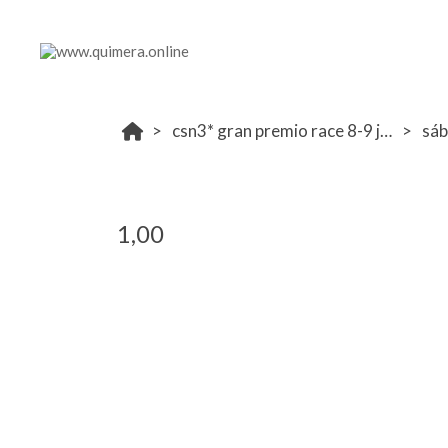
csn3* gran premio race 8-9 junio
sá
1,00