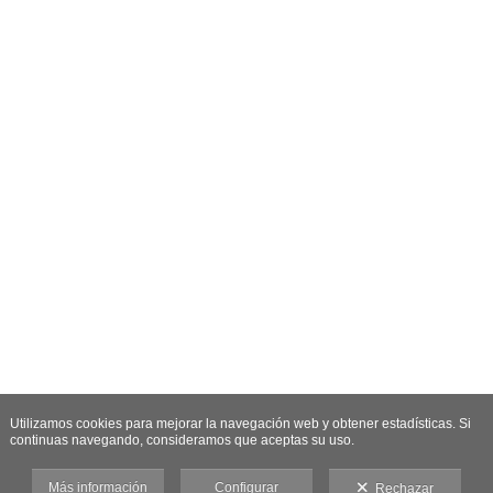
Utilizamos cookies para mejorar la navegación web y obtener estadísticas. Si
continuas navegando, consideramos que aceptas su uso.
Más información
Configurar
Rechazar