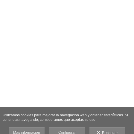
Utilizamos cookies para mejorar la navegación web y obtener estadísticas. Si
continuas navegando, consideramos que aceptas su uso.
Más información
Configurar
Rechazar