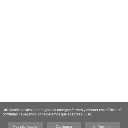
Utilizamos cookies para mejorar la navegación web y obtener estadísticas. Si
continuas navegando, consideramos que aceptas su uso.
Más información
Configurar
Rechazar