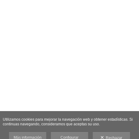
Utilizamos cookies para mejorar la navegación web y obtener estadísticas. Si
continuas navegando, consideramos que aceptas su uso.
Más información
Configurar
Rechazar