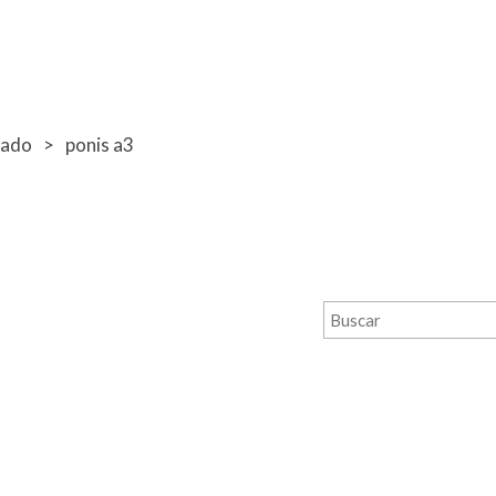
bado
ponis a3