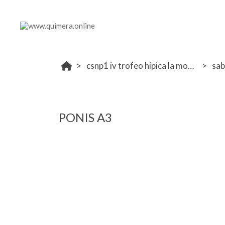
csnp1 iv trofeo hipica la moraleja
sa
PONIS A3