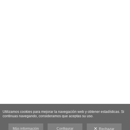
Utilizamos cookies para mejorar la navegación web y obtener estadísticas. Si
continuas navegando, consideramos que aceptas su uso.
Más información
Configurar
Rechazar