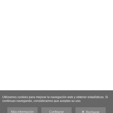
Utilizamos cookies para mejorar la navegación web y obtener estadísticas. Si
continuas navegando, consideramos que aceptas su uso.
Más información
Configurar
Rechazar