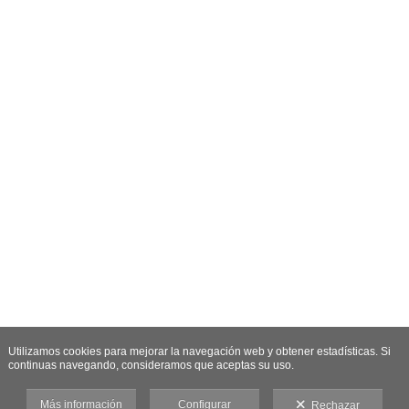
Utilizamos cookies para mejorar la navegación web y obtener estadísticas. Si
continuas navegando, consideramos que aceptas su uso.
Más información
Configurar
Rechazar