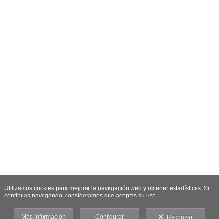
Utilizamos cookies para mejorar la navegación web y obtener estadísticas. Si
continuas navegando, consideramos que aceptas su uso.
Más información
Configurar
Rechazar