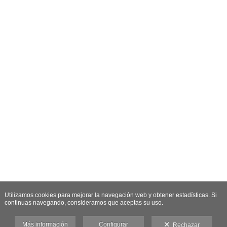
Utilizamos cookies para mejorar la navegación web y obtener estadísticas. Si
continuas navegando, consideramos que aceptas su uso.
Más información
Configurar
Rechazar