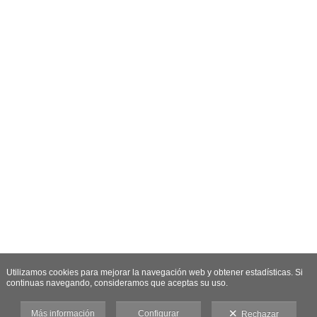
Utilizamos cookies para mejorar la navegación web y obtener estadísticas. Si
continuas navegando, consideramos que aceptas su uso.
Más información
Configurar
Rechazar