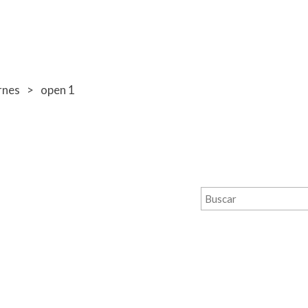
rnes
open 1