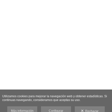
Utilizamos cookies para mejorar la navegación web y obtener estadísticas. Si
continuas navegando, consideramos que aceptas su uso.
Más información
Configurar
Rechazar