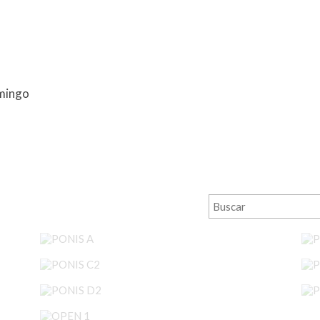
mingo
PONIS A
PONIS C2
PONIS D2
OPEN 1