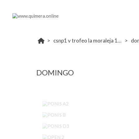
csnp1 v trofeo la moraleja 17-18-19 abril
do
DOMINGO
PONIS A2
PONIS B
PONIS D3
OPEN 2