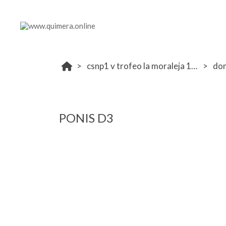
csnp1 v trofeo la moraleja 17-18-19 abril
do
PONIS D3