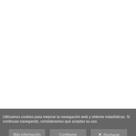
Utilizamos cookies para mejorar la navegación web y obtener estadísticas. Si
continuas navegando, consideramos que aceptas su uso.
Más información
Configurar
Rechazar