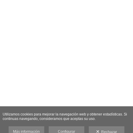
Utilizamos cookies para mejorar la navegación web y obtener estadísticas. Si
continuas navegando, consideramos que aceptas su uso.
Más información
Configurar
Rechazar