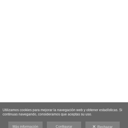
Utilizamos cookies para mejorar la navegación web y obtener estadísticas. Si
continuas navegando, consideramos que aceptas su uso.
Más información
Configurar
Rechazar