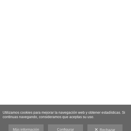
Utilizamos cookies para mejorar la navegación web y obtener estadísticas. Si
continuas navegando, consideramos que aceptas su uso.
Más información
Configurar
Rechazar