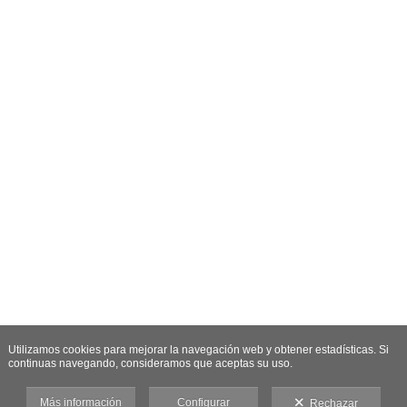
Utilizamos cookies para mejorar la navegación web y obtener estadísticas. Si
continuas navegando, consideramos que aceptas su uso.
Más información
Configurar
Rechazar