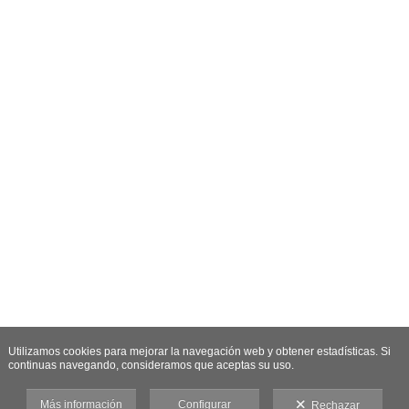
Utilizamos cookies para mejorar la navegación web y obtener estadísticas. Si
continuas navegando, consideramos que aceptas su uso.
Más información
Configurar
Rechazar