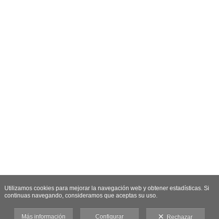
Utilizamos cookies para mejorar la navegación web y obtener estadísticas. Si
continuas navegando, consideramos que aceptas su uso.
Más información
Configurar
Rechazar