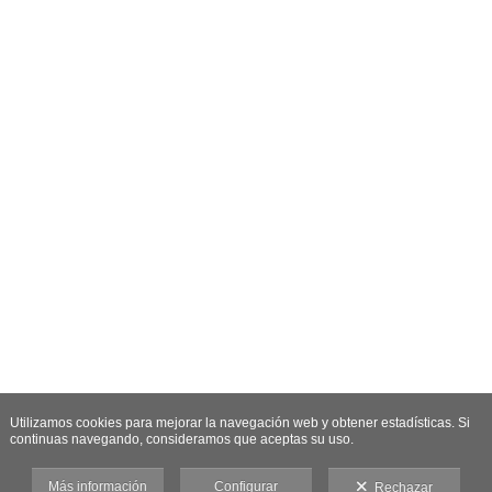
Utilizamos cookies para mejorar la navegación web y obtener estadísticas. Si
continuas navegando, consideramos que aceptas su uso.
Más información
Configurar
Rechazar