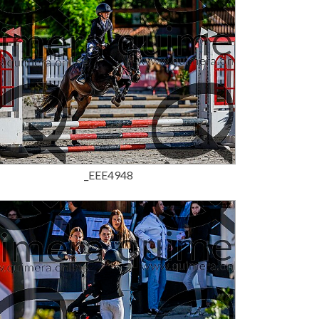
15,00 €
_EEE4948