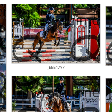
15,00 €
_EEE4797