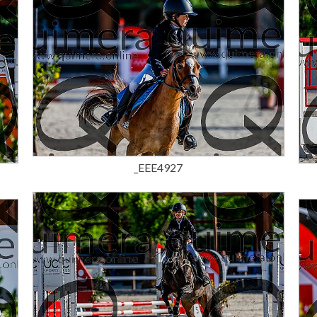
15,00 €
_EEE4927