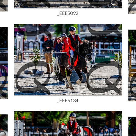
_EEE5092
15,00 €
_EEE5134