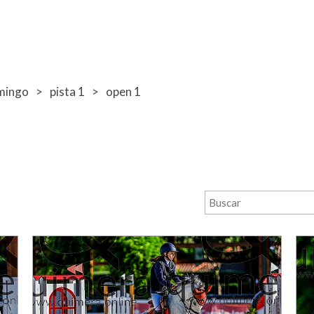
mingo
pista 1
open 1