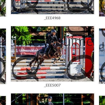
15,00 €
_EEE4968
15,00 €
_EEE5007