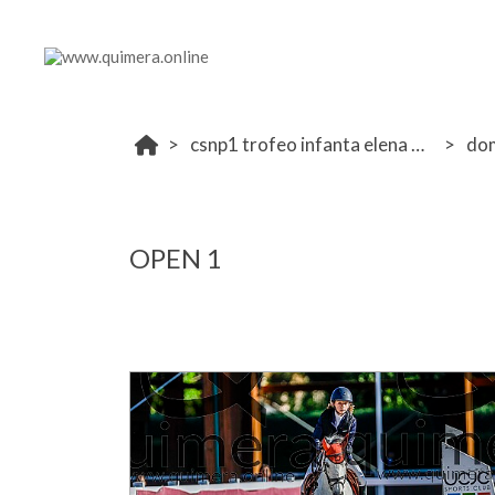
csnp1 trofeo infanta elena ucjc 12-14 mayo 2023
do
OPEN 1