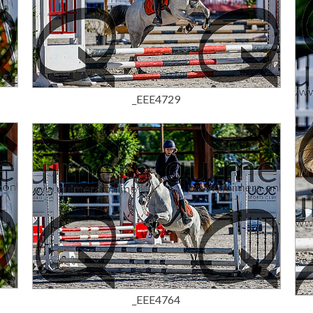
15,00 €
_EEE4729
15,00 €
_EEE4764