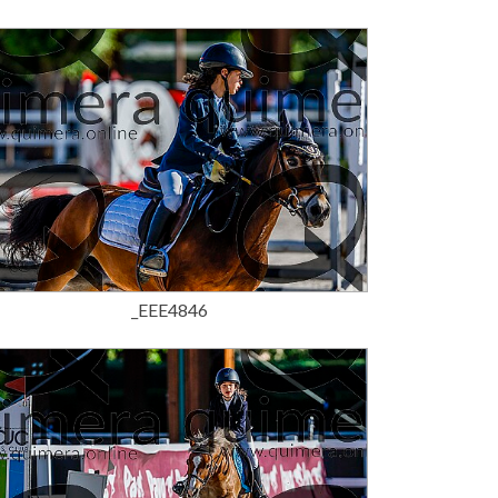
15,00 €
_EEE4846