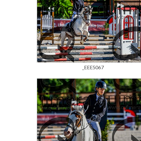
15,00 €
_EEE5067