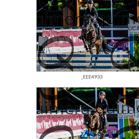
15,00 €
_EEE4933