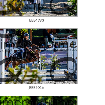
15,00 €
_EEE4983
15,00 €
_EEE5016