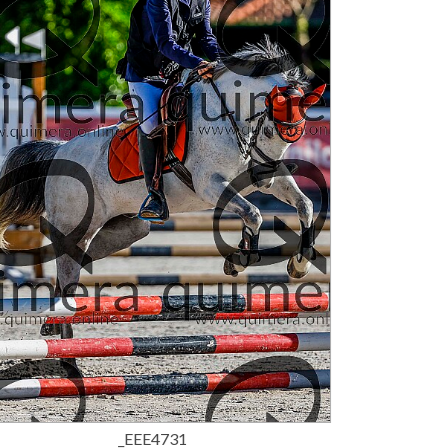
15,00 €
_EEE4731