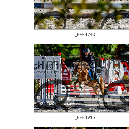
15,00 €
_EEE4740
15,00 €
_EEE4915