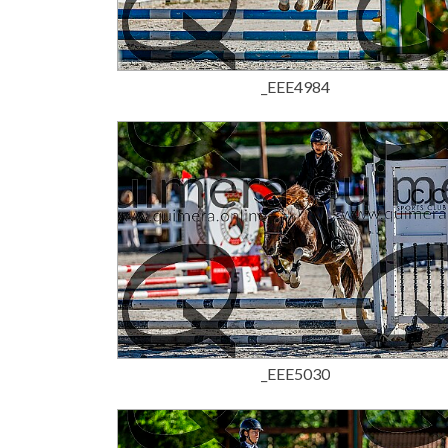
15,00 €
_EEE4984
15,00 €
_EEE5030