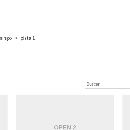
mingo
pista 1