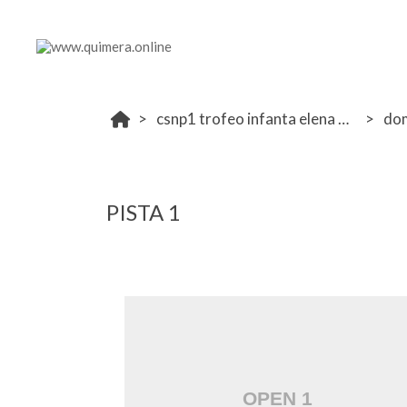
csnp1 trofeo infanta elena ucjc 12-14 mayo 2023
do
PISTA 1