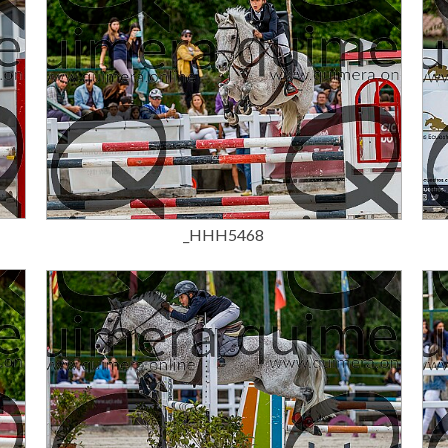
15,00 €
_HHH5468