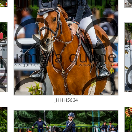
15,00 €
_HHH5634