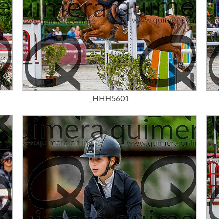
15,00 €
_HHH5601