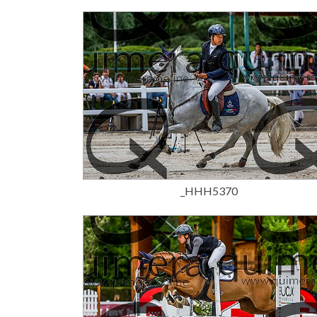
15,00 €
_HHH5370