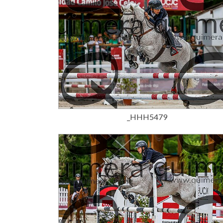
15,00 €
_HHH5479