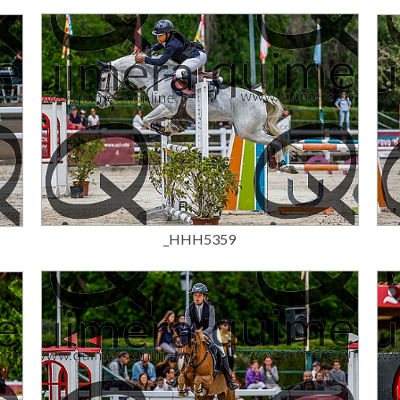
15,00 €
_HHH5359