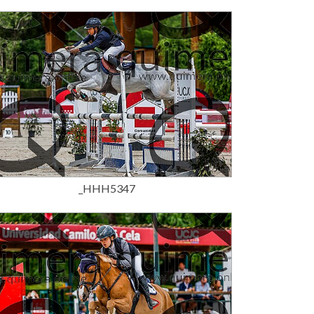
15,00 €
_HHH5347