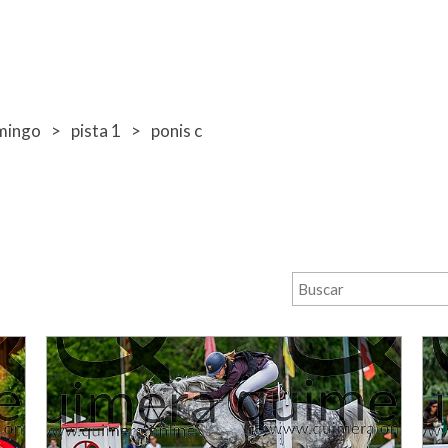
mingo
pista 1
ponis c