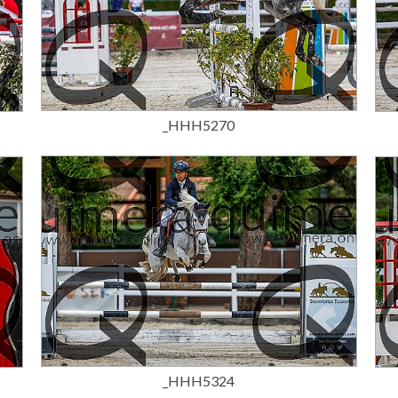
15,00 €
_HHH5270
15,00 €
_HHH5324