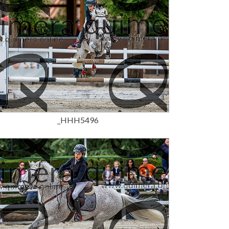
15,00 €
_HHH5496