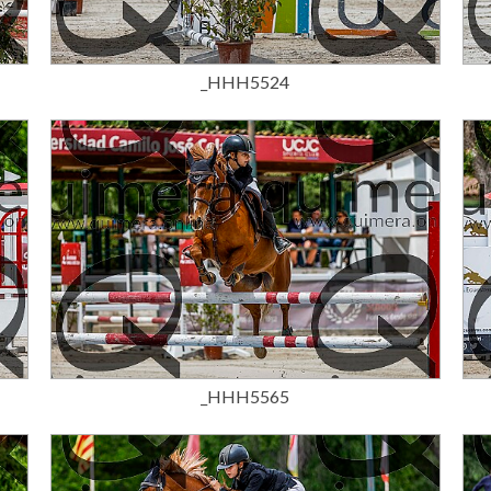
15,00 €
_HHH5524
15,00 €
_HHH5565