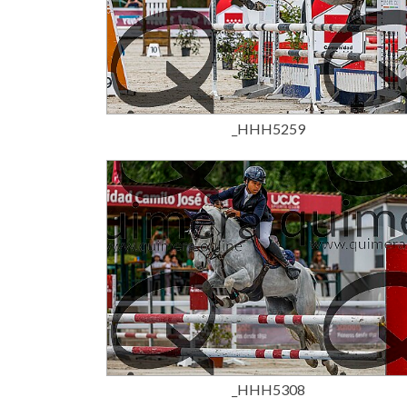
15,00 €
_HHH5259
15,00 €
_HHH5308