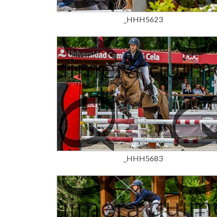
_HHH5623
15,00 €
_HHH5683