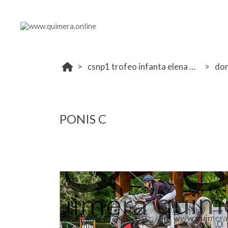
csnp1 trofeo infanta elena ucjc 12-14 mayo 2023
do
PONIS C