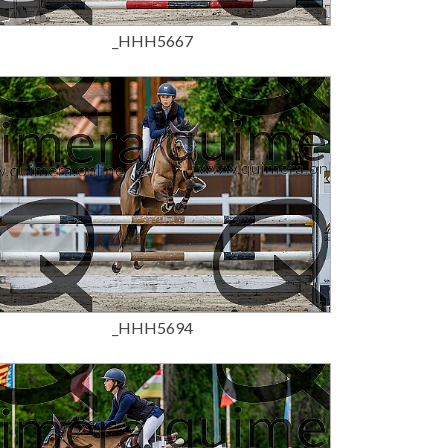
_HHH5667
15,00 €
_HHH5694